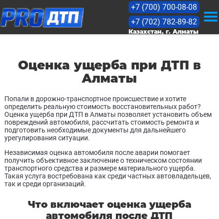
+7 (700) 700-08-08
+7 (702) 782-89-82
KZ
Казахстан, г. Алматы
RU
Оценка ущерба при ДТП в
Алматы
Оценка
Попали в дорожно-транспортное происшествие и хотите
определить реальную стоимость восстановительных работ?
Оценка ущерба при ДТП в Алматы позволяет установить объем
Прайс
повреждений автомобиля, рассчитать стоимость ремонта и
подготовить необходимые документы для дальнейшего
урегулирования ситуации.
Кейсы
Независимая оценка автомобиля после аварии помогает
получить объективное заключение о техническом состоянии
Лицензии
транспортного средства и размере материального ущерба.
Такая услуга востребована как среди частных автовладельцев,
так и среди организаций.
Статьи
Что включает оценка ущерба
автомобиля после ДТП