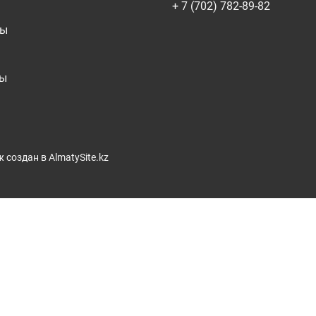
+ 7 (702) 782-89-82
ты
ты
ж
создан в AlmatySite.kz