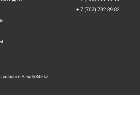
+ 7 (702) 782-89-82
ты
ты
ж
создан в AlmatySite.kz